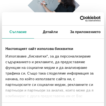
Съгласие
Детайли
За приложението
Настоящият сайт използва бисквитки
Използваме „бисквитки“, за да персонализираме
Обучения и консултации
съдържанието и рекламите, да предоставяме
функции на социални медии и да анализираме
Експертите ни могат да ви съдействат, ако имате
трафика си. Също така споделяме информация за
нужда да надградите, промените или оптимизирате
начина, по който използвате сайта ни, с
начина си на работа със софтуерните решения. Ако
партньорските си социални медии, рекламните си
екипът ви се разрасне и има такава необходимост –
партньори и партньори за анализ, които може да я
предлагаме и допълнителни обучения за работа с
комбинират с друга предоставена им от Вас
платформата.
информация или с такава, която са събрали от