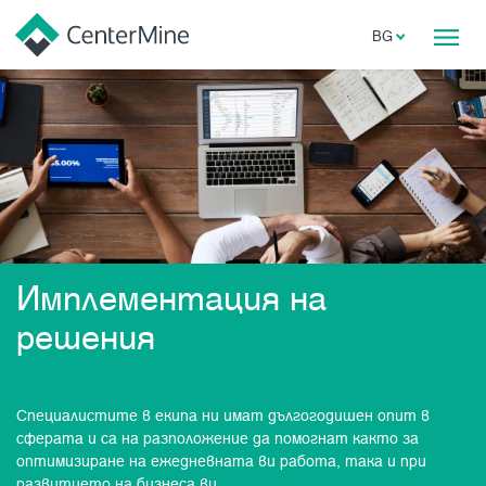
BG
Имплементация на
решения
Специалистите в екипа ни имат дългогодишен опит в
сферата и са на разположение да помогнат както за
оптимизиране на ежедневната ви работа, така и при
развитието на бизнеса ви.