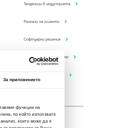
Тенденции в индустрията
Разкази на клиенти
Софтуерни решения
Платформата FM Center
Новини за компанията
За приложението
Етикети
ставяме функции на
чина, по който използвате
 анализ, които може да я
Автоматизация
и от ползването от Ваша