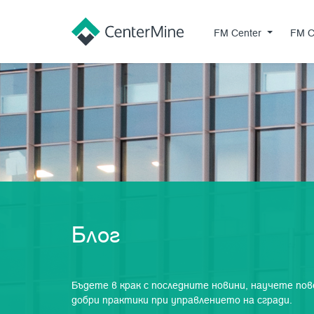
FM Center
FM Center
FM C
Блог
Бъдете в крак с последните новини, научете по
добри практики при управлението на сгради.