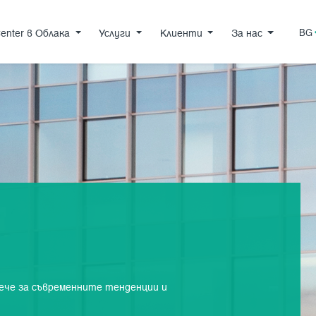
FM Center в Облака
Услуги
Клиенти
За нас
enter в Облака
Услуги
Клиенти
За нас
BG
вече за съвременните тенденции и