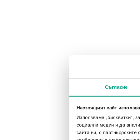
Съгласие
Настоящият сайт използва
Използваме „бисквитки“, з
социални медии и да анали
сайта ни, с партньорските 
комбинират с друга предос