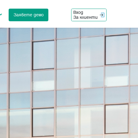
Вход
Заявете демо
За клиенти