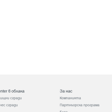
nter в облака
За нас
лищни сгради
Компанията
нес сгради
Партньорска програма