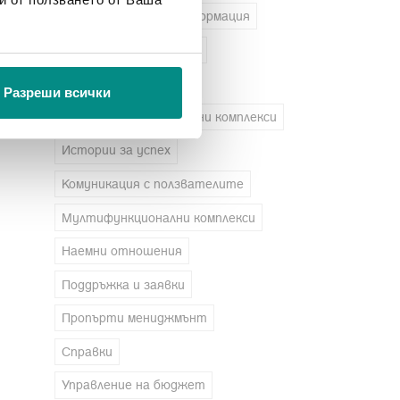
Анализ на данни и информация
Бизнес сгради и офиси
Дигитализация
Разреши всички
Жилищни и ваканционни комплекси
Истории за успех
Комуникация с ползвателите
Мултифункционални комплекси
Наемни отношения
Поддръжка и заявки
Пропърти мениджмънт
Справки
Управление на бюджет