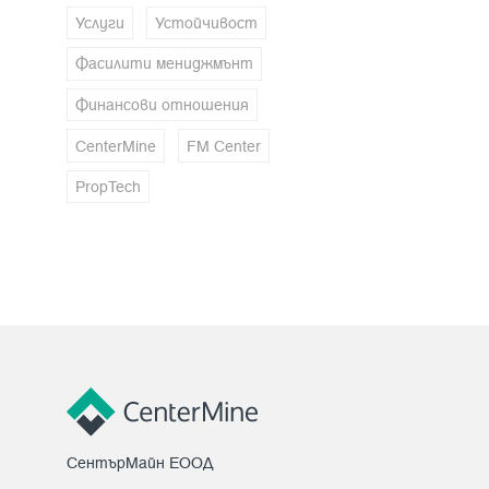
Услуги
Устойчивост
Фасилити мениджмънт
Финансови отношения
CenterMine
FM Center
PropTech
СентърМайн ЕООД