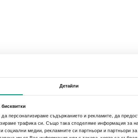
Детайли
 бисквитки
а да персонализираме съдържанието и рекламите, да предо
зираме трафика си. Също така споделяме информация за на
си социални медии, рекламните си партньори и партньори за
тавена им от Вас информация или с такава, която са събрал