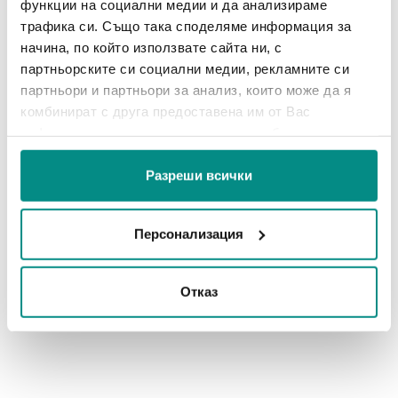
функции на социални медии и да анализираме
Автоматизация
Анализ на данни и информация
трафика си. Също така споделяме информация за
начина, по който използвате сайта ни, с
Бизнес сгради и офиси
Дигитализация
партньорските си социални медии, рекламните си
Жилищни и ваканционни комплекси
Истории за успех
партньори и партньори за анализ, които може да я
комбинират с друга предоставена им от Вас
Комуникация с ползвателите
информация или с такава, която са събрали от
Мултифункционални комплекси
Наемни отношения
ползването от Ваша страна на услугите им.
Разреши всички
Поддръжка и заявки
Пропърти мениджмънт
Справки
Управление на бюджет
Услуги
Персонализация
Устойчивост
Фасилити мениджмънт
Финансови отношения
CenterMine
FM Center
Отказ
PropTech