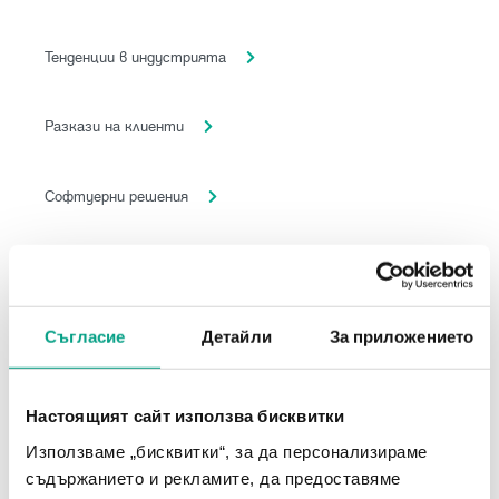
Тенденции в индустрията
Разкази на клиенти
Софтуерни решения
Платформата FM Center
Новини за компанията
Съгласие
Детайли
За приложението
Настоящият сайт използва бисквитки
Етикети
Използваме „бисквитки“, за да персонализираме
съдържанието и рекламите, да предоставяме