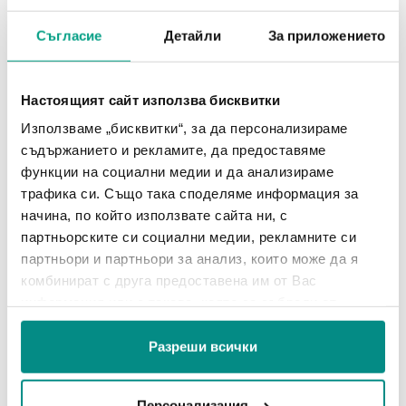
Съгласие
Детайли
За приложението
06.07.2017
Настоящият сайт използва бисквитки
Използваме „бисквитки“, за да персонализираме
съдържанието и рекламите, да предоставяме
функции на социални медии и да анализираме
трафика си. Също така споделяме информация за
начина, по който използвате сайта ни, с
партньорските си социални медии, рекламните си
партньори и партньори за анализ, които може да я
комбинират с друга предоставена им от Вас
информация или с такава, която са събрали от
ползването от Ваша страна на услугите им.
17 май – Световен Ден на
Разреши всички
Фасилити Мениджмънта
Персонализация