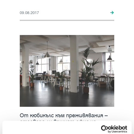
09.08.2017
От кюбикълс към преживявания –
отговаря ли вашият офис на
реалности...