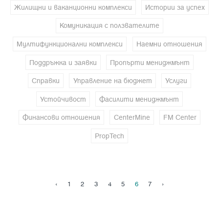
Жилищни и ваканционни комплекси
Истории за успех
Комуникация с ползвателите
Мултифункционални комплекси
Наемни отношения
Поддръжка и заявки
Пропърти мениджмънт
Справки
Управление на бюджет
Услуги
Устойчивост
Фасилити мениджмънт
Финансови отношения
CenterMine
FM Center
PropTech
‹
1
2
3
4
5
6
7
›