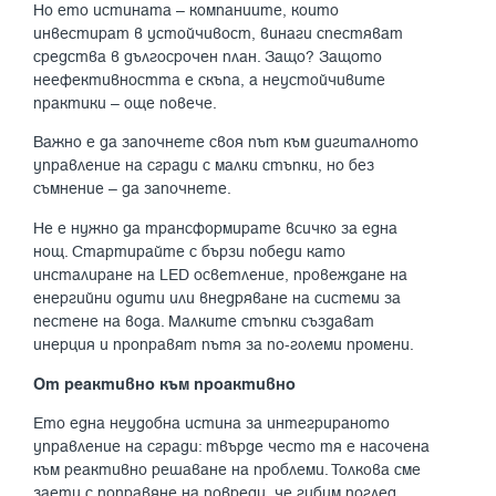
Но ето истината – компаниите, които
инвестират в устойчивост, винаги спестяват
средства в дългосрочен план. Защо? Защото
неефективността е скъпа, а неустойчивите
практики – още повече.
Важно е да започнете своя път към дигиталното
управление на сгради с малки стъпки, но без
съмнение – да започнете.
Не е нужно да трансформирате всичко за една
нощ. Стартирайте с бързи победи като
инсталиране на LED осветление, провеждане на
енергийни одити или внедряване на системи за
пестене на вода. Малките стъпки създават
инерция и проправят пътя за по-големи промени.
От реактивно към проактивно
Ето една неудобна истина за интегрираното
управление на сгради: твърде често тя е насочена
към реактивно решаване на проблеми. Толкова сме
заети с поправяне на повреди, че губим поглед