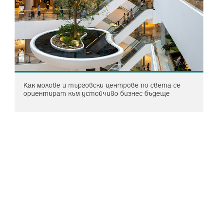
Как молове и търговски центрове по света се
ориентират към устойчиво бизнес бъдеще