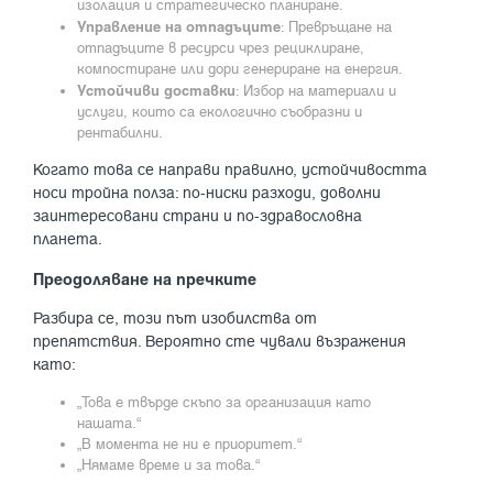
изолация и стратегическо планиране.
Управление на отпадъците
: Превръщане на
отпадъците в ресурси чрез рециклиране,
компостиране или дори генериране на енергия.
Устойчиви доставки
: Избор на материали и
услуги, които са екологично съобразни и
рентабилни.
Когато това се направи правилно, устойчивостта
носи тройна полза: по-ниски разходи, доволни
заинтересовани страни и по-здравословна
планета.
Преодоляване на пречките
Разбира се, този път изобилства от
препятствия. Вероятно сте чували възражения
като:
„Това е твърде скъпо за организация като
нашата.“
„В момента не ни е приоритет.“
„Нямаме време и за това.“