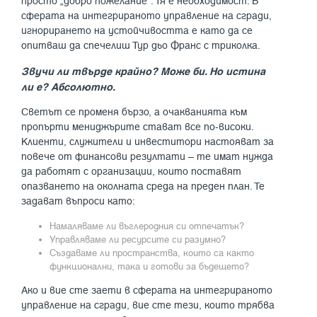
просто „добро пожелание“. Тя е необходимост. В
сферата на интегрираното управление на сгради,
игнорирането на устойчивостта е като да се
опитваш да спечелиш Тур дьо Франс с триколка.
Звучи ли твърде крайно? Може би. Но истина
ли е? Абсолютно.
Светът се променя бързо, а очакванията към
пропърти мениджърите стават все по-високи.
Клиенти, служители и инвеститори настояват за
повече от финансови резултати – те имат нужда
да работят с организации, които поставят
опазването на околната среда на преден план. Те
задават въпроси като:
Намаляваме ли въглеродния си отпечатък?
Управляваме ли ресурсите си разумно?
Създаваме ли пространства, които са както
функционални, така и готови за бъдещето?
Ако и вие сте заети в сферата на интегрираното
управление на сгради, вие сте тези, които трябва