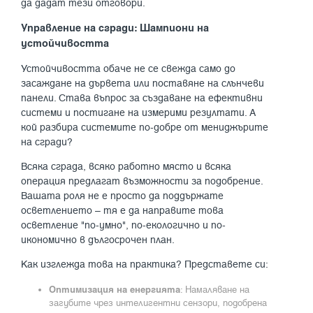
да дадат тези отговори.
Управление на сгради: Шампиони на
устойчивостта
Устойчивостта обаче не се свежда само до
засаждане на дървета или поставяне на слънчеви
панели. Става въпрос за създаване на ефективни
системи и постигане на измерими резултати. А
кой разбира системите по-добре от мениджърите
на сгради?
Всяка сграда, всяко работно място и всяка
операция предлагат възможности за подобрение.
Вашата роля не е просто да поддържате
осветлението – тя е да направите това
осветление "по-умно", по-екологично и по-
икономично в дългосрочен план.
Как изглежда това на практика? Представете си:
Оптимизация на енергията
: Намаляване на
загубите чрез интелигентни сензори, подобрена