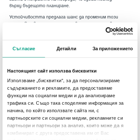
върху бъдещото планиране.
Устойчивостта предлага шанс да променим този
модел. Става дума за преминаване от реактивно
решаване на проблеми към проактивно
стратегизиране. Направете устойчивостта
основен елемент на вашия оперативен план, а не
Съгласие
Детайли
За приложението
допълнителна мисъл.
Защото по-голямата картина е следната: вашите
сгради, вашият екип и вашите стратегии са част
Настоящият сайт използва бисквитки
от по-голям разказ – разказ за това как
Използваме „бисквитки“, за да персонализираме
управляваме бизнеса, как се отнасяме към
планетата и как оформяме бъдещето.
съдържанието и рекламите, да предоставяме
функции на социални медии и да анализираме
И още нещо
трафика си. Също така споделяме информация за
Ако не поставите устойчивостта на преден план,
начина, по който използвате сайта ни, с
някой друг ще го направи. И когато това се случи,
партньорските си социални медии, рекламните си
техните сгради ще работят по-добре, техните
партньори и партньори за анализ, които може да я
операции ще бъдат по-ефективни и техните
комбинират с друга предоставена им от Вас
резултати ще ви изпреварят.