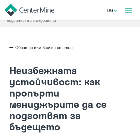
Начало
Блог
BG
Неизбежната устойчивост: как пропърти мениджърите да се
подготвят за бъдещето
Обратно към всички статии
Неизбежната
устойчивост: как
пропърти
мениджърите да се
подготвят за
бъдещето