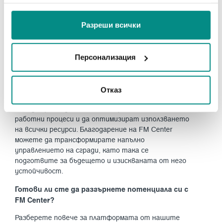
информация или с такава, която са събрали от
Затова истинският въпрос не е „Можем ли да си
ползването от Ваша страна на услугите им.
позволим да инвестираме в устойчивост?“, а
Разреши всички
„Можем ли да си позволим да не го направим?“
Платформата FM Center
Персонализация
Платформата ви предлага гъвкавост при
менажирането на различни видове недвижима
собственост, търговски и жилищни комплекси,
Отказ
давайки възможност на фасилити и пропърти
мениджърите да автоматизират множество
работни процеси и да оптимизират използването
на всички ресурси. Благодарение на FM Center
можете да трансформирате напълно
управлението на сгради, като така се
подготвите за бъдещето и изискваната от него
устойчивост.
Готови ли сте да разгърнете потенциала си с
FM Center?
Разберете повече за платформата от нашите