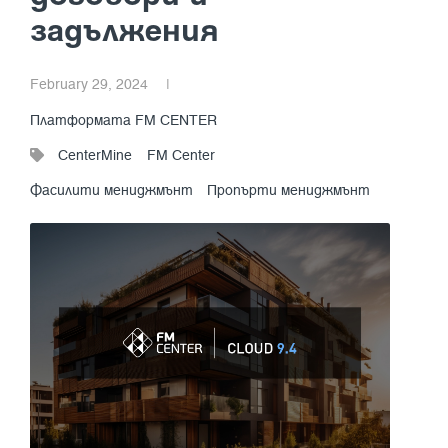
задължения
February 29, 2024
|
Платформата FM CENTER
CenterMine
FM Center
Фасилити мениджмънт
Пропърти мениджмънт