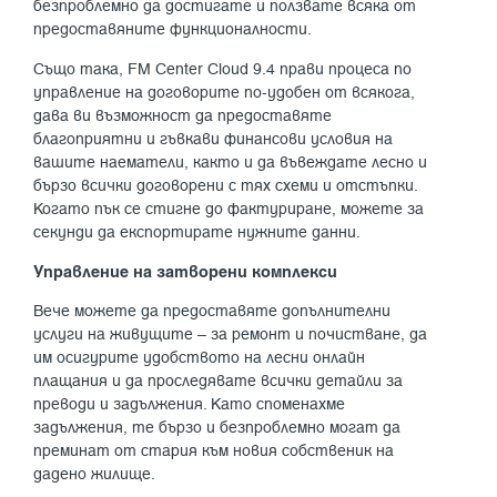
безпроблемно да достигате и ползвате всяка от
предоставяните функционалности.
Също така, FM Center Cloud 9.4 прави процеса по
управление на договорите по-удобен от всякога,
дава ви възможност да предоставяте
благоприятни и гъвкави финансови условия на
вашите наематели, както и да въвеждате лесно и
бързо всички договорени с тях схеми и отстъпки.
Когато пък се стигне до фактуриране, можете за
секунди да експортирате нужните данни.
Управление на затворени комплекси
Вече можете да предоставяте допълнителни
услуги на живущите – за ремонт и почистване, да
им осигурите удобството на лесни онлайн
плащания и да проследявате всички детайли за
преводи и задължения. Като споменахме
задължения, те бързо и безпроблемно могат да
преминат от стария към новия собственик на
дадено жилище.