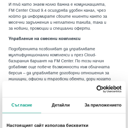
И тъй като знаем колко важна е комуникацията,
FM Center Cloud 9.4 осигурява удобен канал, чрез
който да информирате своите клиенти както за
месечни задължения и неплатени такива, така и
за новини, промоции и специални оферти.
Управление на смесени комплекси
Подобренията позволяват да управлявате
мултифункционални комплекси и през Cloud-
базирания вариант на FM Center. По този начин
добавяме още повече възможности към облачната
версия – да управлявате договорни отношения за
жилищни, офисни и търговски обекти, дори когато
тези обекти са обединени в един комплекс.
Готови ли сте да разгърнете потенциала си с
FM Center Cloud?
Съгласие
Детайли
За приложението
Разберете повече за платформата от нашите
експерти, които ще подготвят демо специално за
вас.
Настоящият сайт използва бисквитки