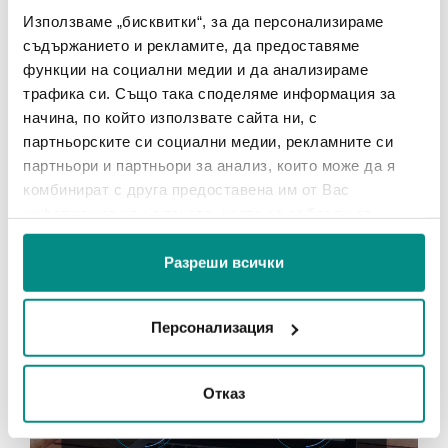
Заявете персонализирана демонстрация
Използваме „бисквитки“, за да персонализираме
съдържанието и рекламите, да предоставяме
функции на социални медии и да анализираме
трафика си. Също така споделяме информация за
Споделете публикацията:
начина, по който използвате сайта ни, с
партньорските си социални медии, рекламните си
партньори и партньори за анализ, които може да я
комбинират с друга предоставена им от Вас
информация или с такава, която са събрали от
Свързани статии
ползването от Ваша страна на услугите им.
Разреши всички
Персонализация
Отказ