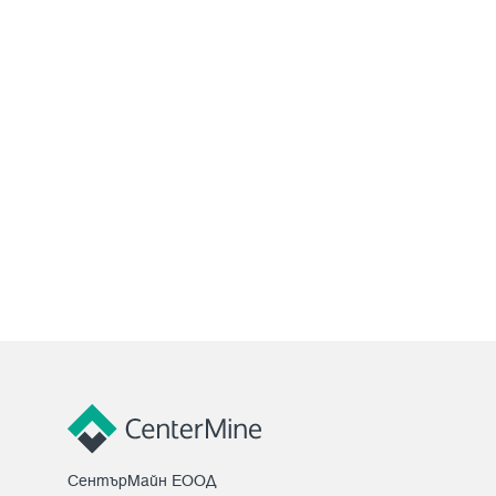
СентърМайн ЕООД