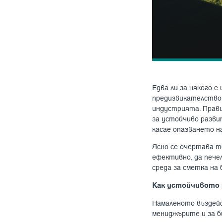
Едва ли за някого 
предизвикателство
индустрията. Прави
за устойчиво разви
касае опазването н
Ясно се очертава т
ефективно, да печ
среда за сметка на
Как устойчивото 
Намаленото въздейс
мениджърите и за б