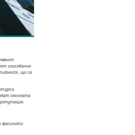
джмънт
вят изисквания
тивност, що се
ресурси
яват околната
 репутация.
а фасилити