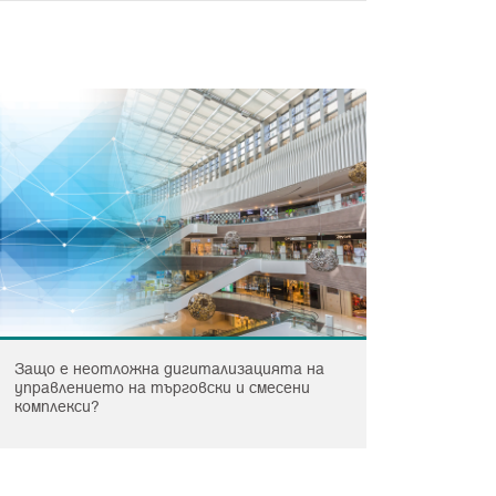
Защо е неотложна дигитализацията на
С FM Ce
управлението на търговски и смесени
факту
комплекси?
управ