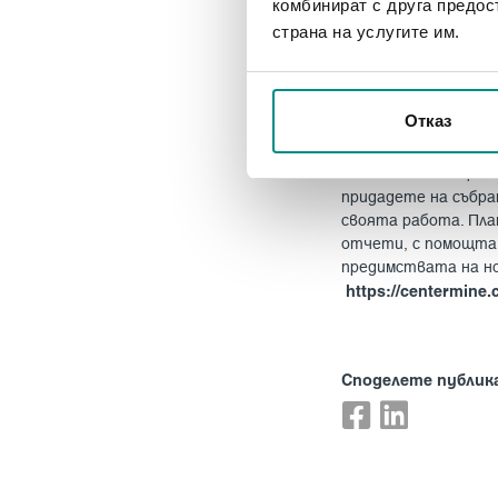
комбинират с друга предос
развитие при създ
страна на услугите им.
процеси. Важно усл
събирането и разчи
съществена информа
използват, да пред
Отказ
устойчиво развити
FM Center
e специал
придадете на събра
своята работа. Пла
отчети, с помощта 
предимствата на но
https://centermine
Споделете публик