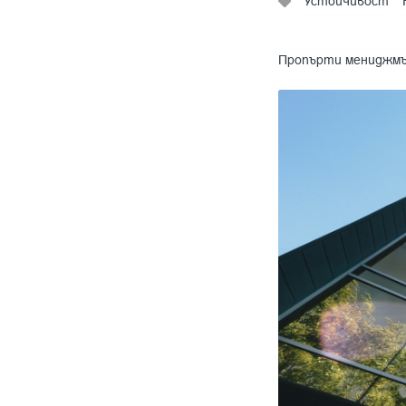
Устойчивост
Пропърти мениджм