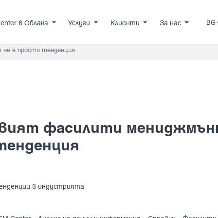
FM Center в Облака
Услуги
Клиенти
За нас
enter в Облака
Услуги
Клиенти
За нас
BG
не е просто тенденция
вият фасилити мениджмънт
тенденция
енденции в индустрията