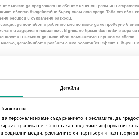
ите могат да предложат на своите клиенти различни стратегии
ничат своето въздействие върху околната среда. Това от своя 
тени ресурси и съкратени разходи.
низации, устойчивото работно място може да се превърне в инс
личат и задържат наематели. В днешно време все повече хора се
ценности и желаят да имат своя положителен принос за света.
о място, устойчивото развитие има позитивен ефект и върху и
ем?
и към устойчивост предимно се простират до физическите пр
а са всякакъв вид обновяване с цел подобряване на енергийните
ване количеството използвана вода, подобряване на комфорта
Детайли
 по отношение на естествената светлина, качеството на възд
практики, които можете да приложите:
се максимално от естествената дневна светлина
 бисквитки
ециклируеми или рециклирани материали
а да персонализираме съдържанието и рекламите, да предо
ергийната ефективност
зираме трафика си. Също така споделяме информация за на
 в устойчиви технологии
си социални медии, рекламните си партньори и партньори за
е едно – за да постигнете успех, трябва да включите мисълта