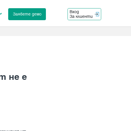
Вход
Заявете демо
За клиенти
 не е