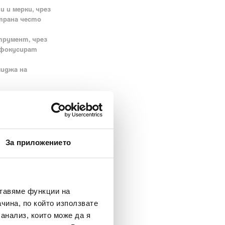
 и мерки, чрез
страна често
трумент, чрез
 фокусират
миджа на
едели на
 и екологични
 и качеството
За приложението
уха и шума.
ставяме функции на
чина, по който използвате
 анализ, които може да я
 за устойчиво