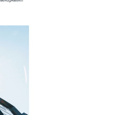
 мениджмънт