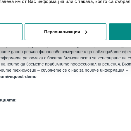
тавена им от Вас информация или с такава, която са събрал
аването, оптимизирането, управлението и автоматизирането 
овие за постигането на тази цел е имплементирането на нови 
тането на различни данни. Например, специалистите могат да
ция от сензори и BMS системи, да научат как различните про
видят бъдещи нужди и да оптимизират настоящите си процеси 
Персонализация
е.
изирана платформа за фасилити мениджмънт, която може да ви
ните данни реално финансово измерение и да наблюдавате еф
тформата разполага с богати възможности за генериране на с
на които да вземете правилните професионални решения. Въз
вите технологии – свържете се с нас за повече информация –
.com/request-demo
ацията: