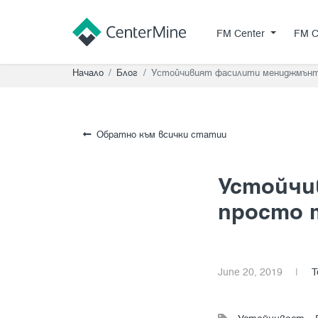
FM Center
FM Center
FM C
Начало
Блог
Устойчивият фасилити мениджмънт 
Обратно към всички статии
Устойчи
просто 
June 20, 2019
|
Т