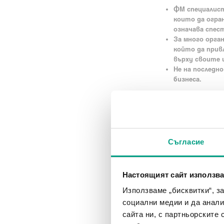
ФМ специалист
които да огра
означава спес
За много орга
който да прив
върху своите 
Не на последн
бизнеса.
Откъде да започн
Настоящите подход
сградата. Те може д
показатели, намаля
Съгласие
на пространството
Ето няколко добри 
Възползвайте 
Настоящият сайт използва
Използвайте р
Използваме „бисквитки“, з
Подобрете ен
социални медии и да анали
Инвестирайте
сайта ни, с партньорските 
Най-важното обаче 