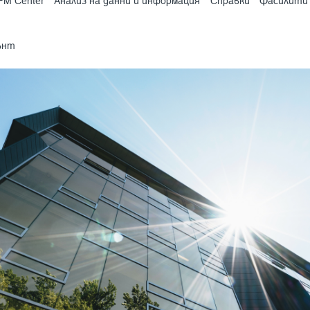
FM Center
Анализ на данни и информация
Справки
Фасилити
ънт