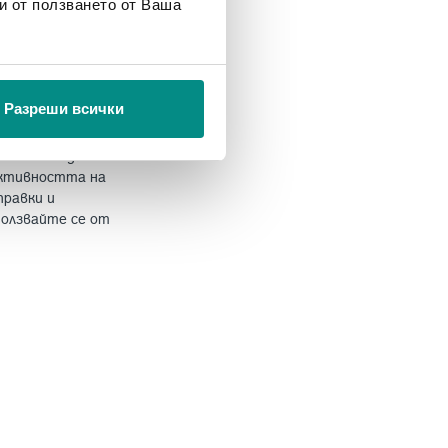
и от ползването от Ваша
на работните
технологии и
 събират
странства се
с мисъл за
Разреши всички
 помогне да
ективността на
правки и
ползвайте се от