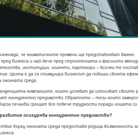
е изненада, че климатичните промени ще представляват важно
 пред бизнеса и най-вече пред строителната и фасилити мени
телства, институции, клиенти, партньори – всички те поста
тие. Целта е да се стимулира бизнесът да повиши своята ефек
а околната среда.
енденцията компаниите, които успяват да използват своите 
елят конкурентно предимство. Обратното – тези които замърс
 бърза печалба срещат все повече трудности поради лошата си
развитие осигурява конкурентно предимство?
твие върху околната среда предоставя редица възможности з
изнеса: