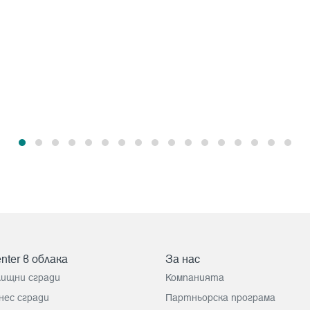
nter в облака
За нас
лищни сгради
Компанията
нес сгради
Партньорска програма